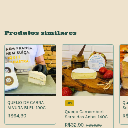
Produtos similares
QUEIJO DE CABRA
Qu
-
11
%
ALVURA BLEU 190G
Se
Queijo Camembert
R$64,90
R$
Serra das Antas 140G
R$32,90
R$36,90