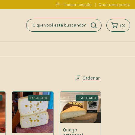
Iniciar sessão
|
Criar uma conta
(
0
)
Ordenar
O
ESGOTADO
ESGOTADO
Queijo