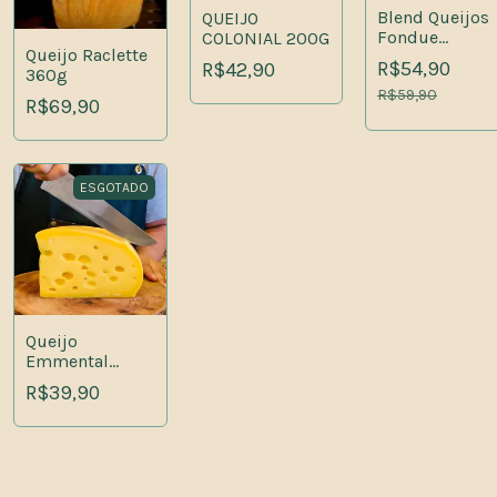
Blend Queijos
QUEIJO
Fondue
COLONIAL 200G
Queijo Raclette
Witmarsum
R$54,90
R$42,90
360g
250G
R$59,90
R$69,90
ESGOTADO
Queijo
Emmental
250G
R$39,90