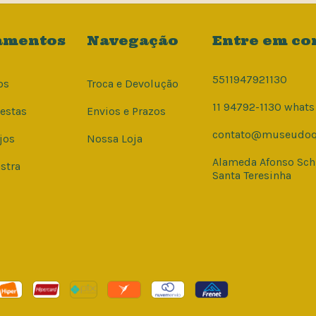
amentos
Navegação
Entre em co
5511947921130
os
Troca e Devolução
11 94792-1130 whats
Cestas
Envios e Prazos
contato@museudoqu
jos
Nossa Loja
Alameda Afonso Sch
stra
Santa Teresinha