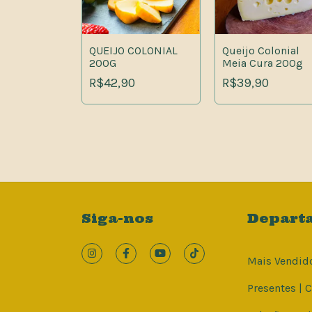
rtesanal
 200g
QUEIJO COLONIAL
Queijo Colonial
0
200G
Meia Cura 200g
R$42,90
R$39,90
Siga-nos
Depart
Mais Vendid
Presentes | 