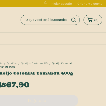
Iniciar sessão
|
Criar uma conta
(
0
)
cio
/
Queijos
/
Queijos Gaúchos RS
/
Queijo Colonial
mandu 400g
ueijo Colonial Yamandu 400g
R$67,90