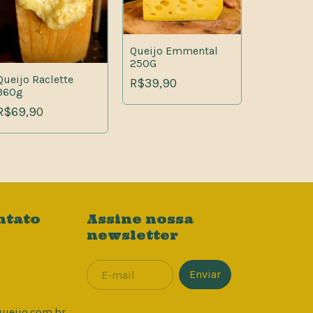
Queijo Ar
Queijo Emmental
Serrano 
250G
R$49,90
Queijo Raclette
R$39,90
360g
R$69,90
ntato
Assine nossa
newsletter
eijo.com.br