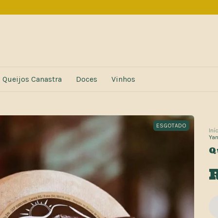
Queijos Canastra
Doces
Vinhos
ESGOTADO
Iní
Ya
Q