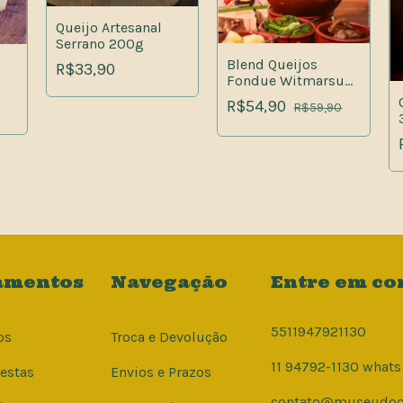
Queijo Artesanal
Serrano 200g
Blend Queijos
R$33,90
Fondue Witmarsum
250G
R$54,90
R$59,90
amentos
Navegação
Entre em co
5511947921130
os
Troca e Devolução
11 94792-1130 whats
Cestas
Envios e Prazos
contato@museudoqu