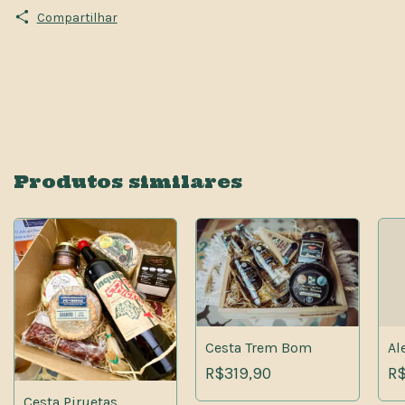
Compartilhar
Produtos similares
Cesta Trem Bom
Al
R$319,90
R
Cesta Piruetas