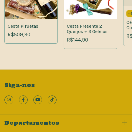
-
-
Ce
Cesta Piruetas
Cesta Presente 2
Co
Queijos + 3 Geleias
R$509,90
R
R$144,90
Siga-nos
Departamentos