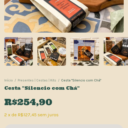
Início
/
Presentes | Cestas | Kits
/
Cesta "Silencio com Chá"
Cesta "Silencio com Chá"
R$254,90
2
x
de
R$127,45
sem juros